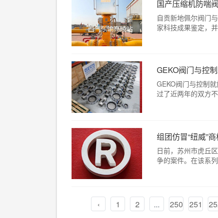
国产压缩机防喘阀
自贡新地佩尔阀门与
家科技成果鉴定，并于2
GEKO阀门与控
GEKO阀门与控制
过了近两年的双方不断
组团仿冒“纽威”
日前，苏州市虎丘区
争的案件。在该系列原
‹
1
2
...
250
251
25