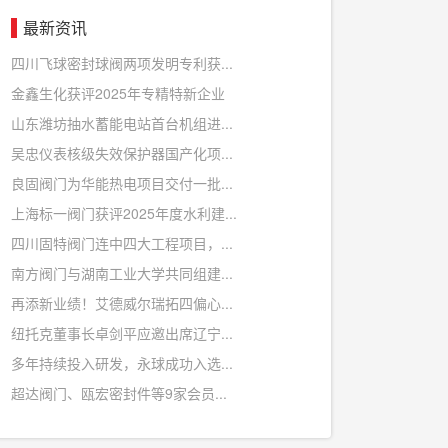
最新资讯
四川飞球密封球阀两项发明专利获...
金鑫生化获评2025年专精特新企业
山东潍坊抽水蓄能电站首台机组进...
吴忠仪表核级失效保护器国产化项...
良固阀门为华能热电项目交付一批...
上海标一阀门获评2025年度水利建...
四川固特阀门连中四大工程项目，...
南方阀门与湖南工业大学共同组建...
再添新业绩！艾德威尔瑞拓四偏心...
纽托克董事长卓剑平应邀出席辽宁...
多年持续投入研发，永球成功入选...
超达阀门、瓯宏密封件等9家会员...