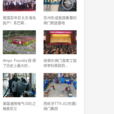
德国百年巨头东海岛
苏州形成我国重要的
投产！系巴斯...
阀门制造基地
Ampo Foundry获得
地佩尔阀门首席工程
了历史上最大的...
师李科荣获四...
美国通用电气(GE)之
西班牙TTV-JC(何塞)
梅索尼兰
阀门集团