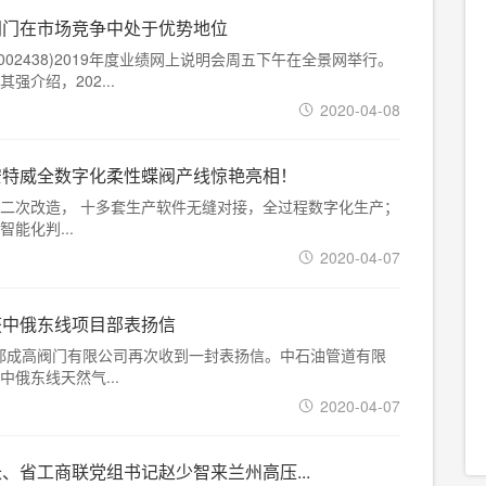
阀门在市场竞争中处于优势地位
(002438)2019年度业绩网上说明会周五下午在全景网举行。
强介绍，202...
2020-04-08
安特威全数字化柔性蝶阀产线惊艳亮相！
二次改造， 十多套生产软件无缝对接，全过程数字化生产；
能化判...
2020-04-07
获中俄东线项目部表扬信
，成都成高阀门有限公司再次收到一封表扬信。中石油管道有限
俄东线天然气...
2020-04-07
、省工商联党组书记赵少智来兰州高压...