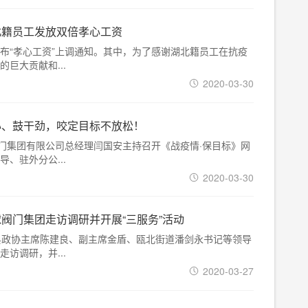
北籍员工发放双倍孝心工资
布“孝心工资”上调通知。其中，为了感谢湖北籍员工在抗疫
巨大贡献和...
2020-03-30
心、鼓干劲，咬定目标不放松！
阀门集团有限公司总经理闫国安主持召开《战疫情·保目标》网
、驻外分公...
2020-03-30
阀门集团走访调研并开展“三服务”活动
县政协主席陈建良、副主席金盾、瓯北街道潘剑永书记等领导
访调研，并...
2020-03-27