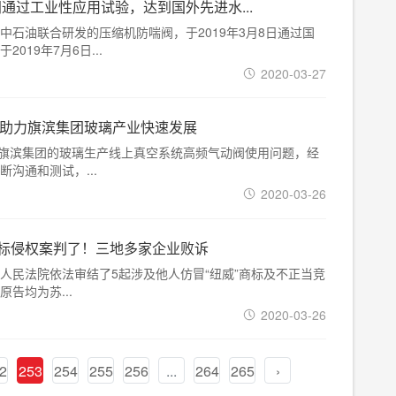
通过工业性应用试验，达到国外先进水...
中石油联合研发的压缩机防喘阀，于2019年3月8日通过国
019年7月6日...
2020-03-27
制助力旗滨集团玻璃产业快速发展
就旗滨集团的玻璃生产线上真空系统高频气动阀使用问题，经
沟通和测试，...
2020-03-26
商标侵权案判了！三地多家企业败诉
人民法院依法审结了5起涉及他人仿冒“纽威”商标及不正当竞
告均为苏...
2020-03-26
2
253
254
255
256
...
264
265
›