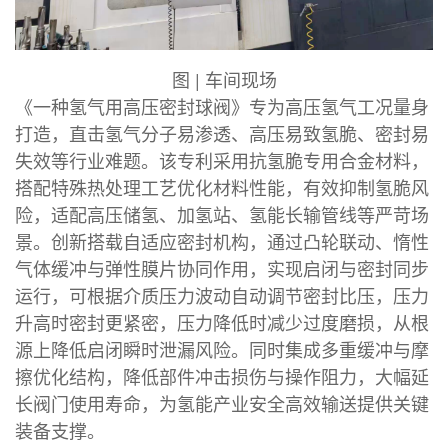
图 | 车间现场
《一种氢气用高压密封球阀》专为高压氢气工况量身
打造，直击氢气分子易渗透、高压易致氢脆、密封易
失效等行业难题。该专利采用抗氢脆专用合金材料，
搭配特殊热处理工艺优化材料性能，有效抑制氢脆风
险，适配高压储氢、加氢站、氢能长输管线等严苛场
景。创新搭载自适应密封机构，通过凸轮联动、惰性
气体缓冲与弹性膜片协同作用，实现启闭与密封同步
运行，可根据介质压力波动自动调节密封比压，压力
升高时密封更紧密，压力降低时减少过度磨损，从根
源上降低启闭瞬时泄漏风险。同时集成多重缓冲与摩
擦优化结构，降低部件冲击损伤与操作阻力，大幅延
长阀门使用寿命，为氢能产业安全高效输送提供关键
装备支撑。