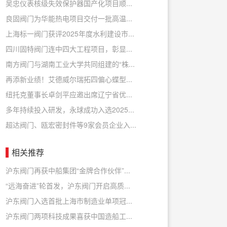
吴忠仪表核级失效保护器国产化项目顺...
良固阀门为华能热电项目交付一批高温...
上海标一阀门获评2025年度水利建设市...
四川固特阀门连中四大工程项目，彰显...
南方阀门与湖南工业大学共同组建的“株...
再添新业绩！艾德威尔瑞拓四偏心蝶型...
纽托克董事长卓剑平应邀出席辽宁省优...
多年持续投入研发，永球成功入选2025...
超达阀门、瓯宏密封件等9家会员企业入...
相关推荐
沪东阀门再获中船集团“金牌合作伙伴”...
“远海奋进”轮首发，沪东阀门开启高质...
沪东阀门入选首批上海市制造业单项冠...
沪东阀门两项科技成果喜获中国造船工...