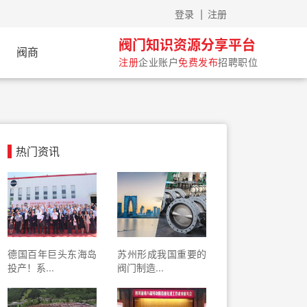
|
会员可以过来体验
登录
注册
阀门知识资源分享平台
阀商
注册
企业账户
免费发布
招聘职位
热门资讯
德国百年巨头东海岛
苏州形成我国重要的
投产！系...
阀门制造...