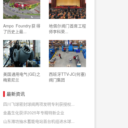
Ampo Foundry获得
地佩尔阀门首席工程
了历史上最...
师李科荣...
美国通用电气(GE)之
西班牙TTV-JC(何塞)
梅索尼兰
阀门集团
最新资讯
四川飞球密封球阀两项发明专利获授权...
金鑫生化获评2025年专精特新企业
山东潍坊抽水蓄能电站首台机组进水球...