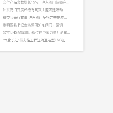
交付产品套数增长15%！沪东阀门超额完...
沪东阀门开展超级有氧鼓主题团建活动
精益我先行故事 沪东阀门多措并举提质...
崇明区委书记走访调研沪东阀门，强调...
27年LNG船辉煌历程传递中国力量！沪东...
“气化长江”标志性工程江海直达型LNG加...