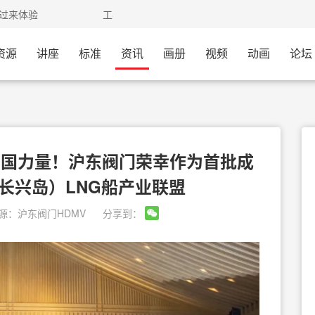
员可以过来体验
工客网-会员中心-我的网盘已开通，需要的
资源
讲座
标准
资讯
画册
视频
动画
论坛
递中国力量！沪东阀门荣幸作为首批成
长兴岛）LNG船产业联盟
源：
沪东阀门HDMV
分享到：